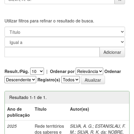
Utilizar filtros para refinar o resultado de busca.
Result./Pág.
|
Ordenar por
Ordenar
Registro(s)
Resultado 1-1 de 1.
Ano de
Título
Autor(es)
publicação
2025
Rede territórios
SILVA, A. G.
;
ESTANISLAU, F.
dos saberes e
M.
;
SILVA, R. K. da
;
NOBRE,