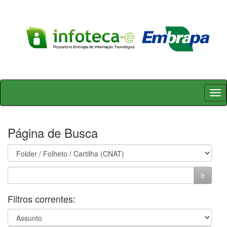
Skip
navigation
Página de Busca
Filtros correntes: