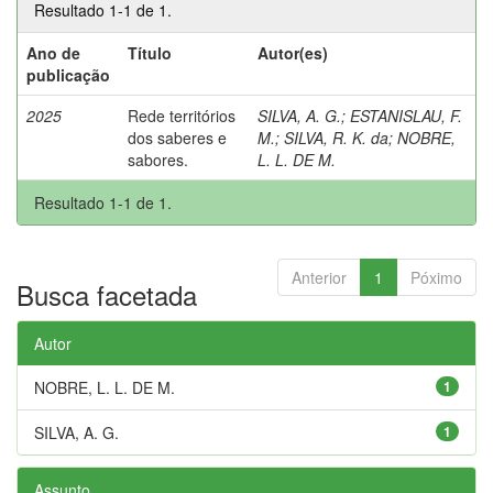
Resultado 1-1 de 1.
Ano de
Título
Autor(es)
publicação
2025
Rede territórios
SILVA, A. G.
;
ESTANISLAU, F.
dos saberes e
M.
;
SILVA, R. K. da
;
NOBRE,
sabores.
L. L. DE M.
Resultado 1-1 de 1.
Anterior
1
Póximo
Busca facetada
Autor
NOBRE, L. L. DE M.
1
SILVA, A. G.
1
Assunto