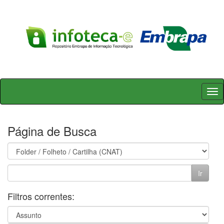
Skip
navigation
Página de Busca
Filtros correntes: