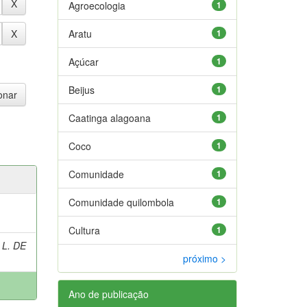
Agroecologia
1
Aratu
1
Açúcar
1
Beijus
1
Caatinga alagoana
1
Coco
1
Comunidade
1
Comunidade quilombola
1
Cultura
1
 L. DE
próximo >
Ano de publicação