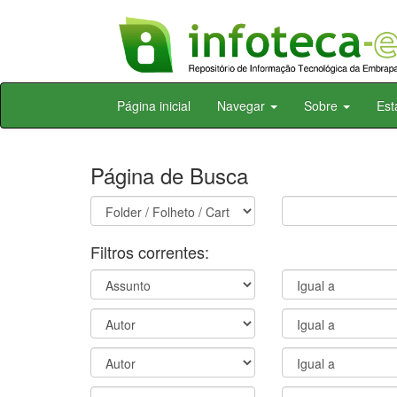
Skip
Página inicial
Navegar
Sobre
Est
navigation
Página de Busca
Filtros correntes: