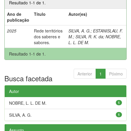
Resultado 1-1 de 1.
Ano de
Título
Autor(es)
publicação
2025
Rede territórios
SILVA, A. G.
;
ESTANISLAU, F.
dos saberes e
M.
;
SILVA, R. K. da
;
NOBRE,
sabores.
L. L. DE M.
Resultado 1-1 de 1.
Anterior
1
Póximo
Busca facetada
Autor
NOBRE, L. L. DE M.
1
SILVA, A. G.
1
Assunto