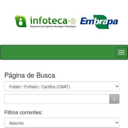
Skip
navigation
Página de Busca
Filtros correntes: