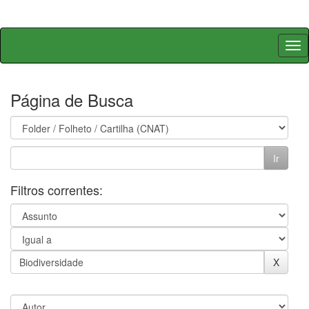
Skip
navigation
Página de Busca
Filtros correntes: