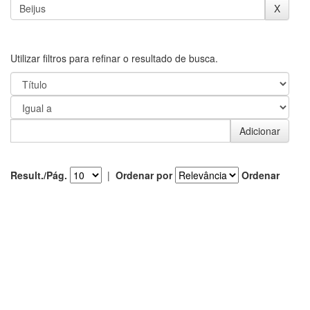
Utilizar filtros para refinar o resultado de busca.
Result./Pág.
|
Ordenar por
Ordenar
Registro(s)
Resultado 1-1 de 1.
Ano de
Título
Autor(es)
publicação
2025
Rede territórios
SILVA, A. G.
;
ESTANISLAU, F.