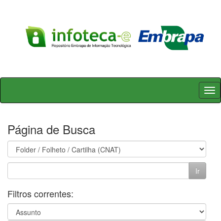
Skip
navigation
Página de Busca
Filtros correntes: