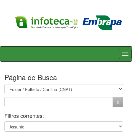
Skip
navigation
Página de Busca
Filtros correntes: