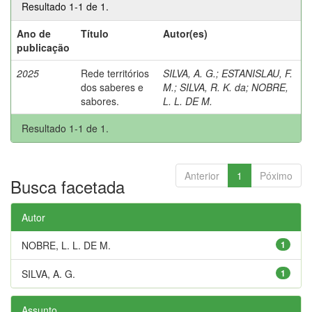
Resultado 1-1 de 1.
Ano de
Título
Autor(es)
publicação
2025
Rede territórios
SILVA, A. G.
;
ESTANISLAU, F.
dos saberes e
M.
;
SILVA, R. K. da
;
NOBRE,
sabores.
L. L. DE M.
Resultado 1-1 de 1.
Anterior
1
Póximo
Busca facetada
Autor
NOBRE, L. L. DE M.
1
SILVA, A. G.
1
Assunto