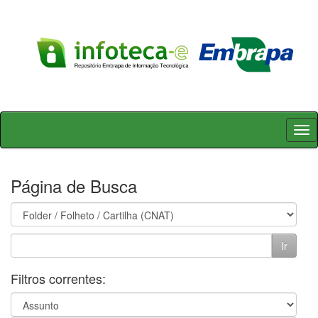
Skip
navigation
Página de Busca
Filtros correntes: