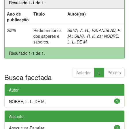
Resultado 1-1 de 1.
Ano de
Título
Autor(es)
publicação
2025
Rede territórios
SILVA, A. G.
;
ESTANISLAU, F.
dos saberes e
M.
;
SILVA, R. K. da
;
NOBRE,
sabores.
L. L. DE M.
Resultado 1-1 de 1.
Anterior
1
Póximo
Busca facetada
Autor
NOBRE, L. L. DE M.
1
Assunto
Agricultura Familiar
1