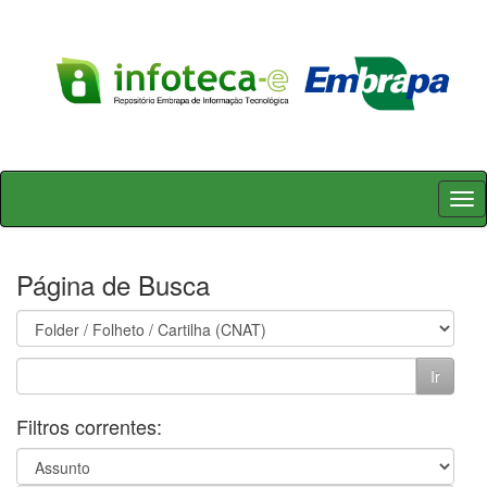
Skip
navigation
Página de Busca
Filtros correntes: