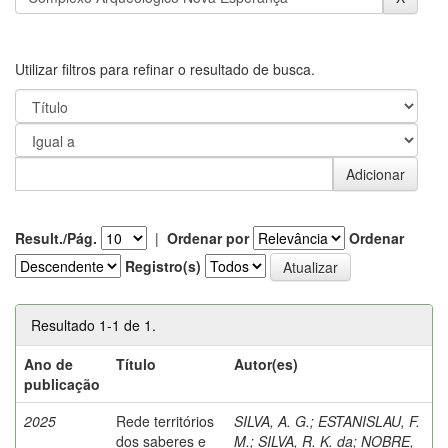
Utilizar filtros para refinar o resultado de busca.
Result./Pág.
|
Ordenar por
Ordenar
Registro(s)
Resultado 1-1 de 1.
Ano de
Título
Autor(es)
publicação
2025
Rede territórios
SILVA, A. G.
;
ESTANISLAU, F.
dos saberes e
M.
;
SILVA, R. K. da
;
NOBRE,