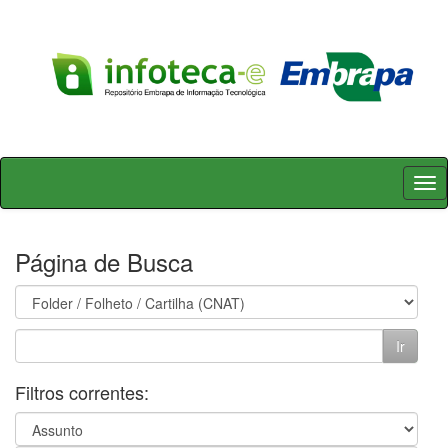
Skip
navigation
Página de Busca
Filtros correntes: