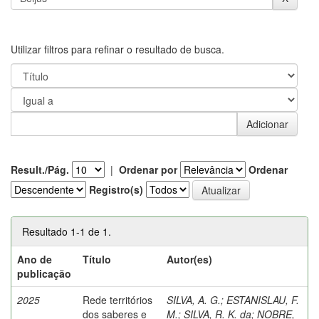
Utilizar filtros para refinar o resultado de busca.
Result./Pág.
|
Ordenar por
Ordenar
Registro(s)
Resultado 1-1 de 1.
Ano de
Título
Autor(es)
publicação
2025
Rede territórios
SILVA, A. G.
;
ESTANISLAU, F.
dos saberes e
M.
;
SILVA, R. K. da
;
NOBRE,