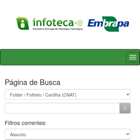
Skip
navigation
Página de Busca
Filtros correntes: