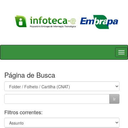
Skip
navigation
Página de Busca
Filtros correntes: