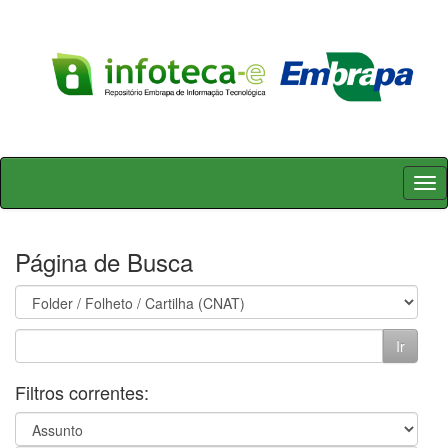
Skip
navigation
Página de Busca
Filtros correntes: