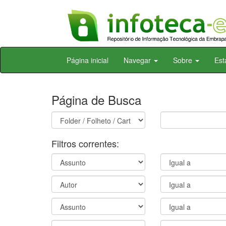
Skip
Página inicial
Navegar
Sobre
Est
navigation
Página de Busca
Filtros correntes: