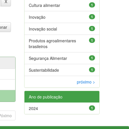
Cultura alimentar
1
Inovação
1
Inovação social
1
Produtos agroalimentares
1
brasileiros
Segurança Alimentar
1
Sustentabilidade
1
próximo >
Ano de publicação
2024
1
Póximo