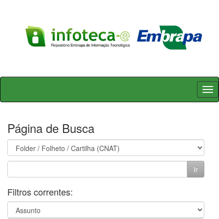
Skip
navigation
Página de Busca
Filtros correntes: