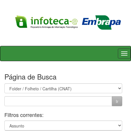
Skip
navigation
Página de Busca
Filtros correntes: