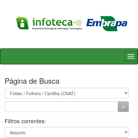
Skip
navigation
Página de Busca
Filtros correntes: