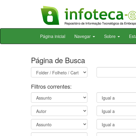
Skip
Página inicial
Navegar
Sobre
Est
navigation
Página de Busca
Filtros correntes: