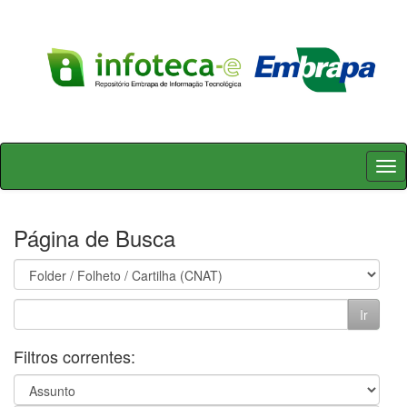
Skip
navigation
Página de Busca
Filtros correntes: