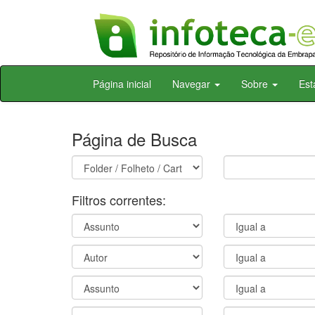
Skip
Página inicial
Navegar
Sobre
Est
navigation
Página de Busca
Filtros correntes: