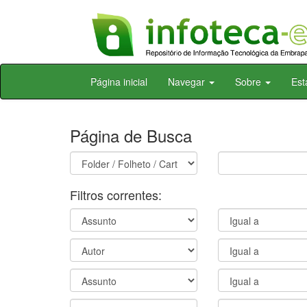
Skip
Página inicial
Navegar
Sobre
Est
navigation
Página de Busca
Filtros correntes: