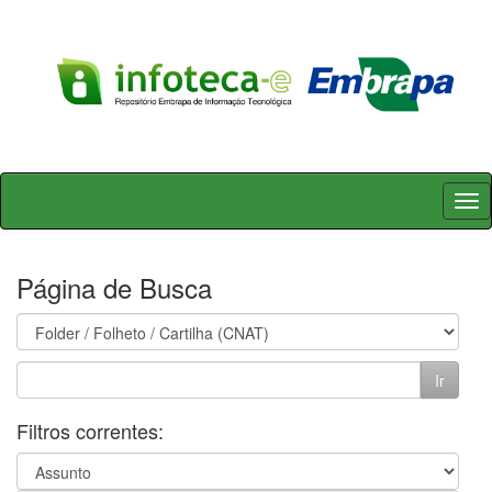
Skip
navigation
Página de Busca
Filtros correntes: