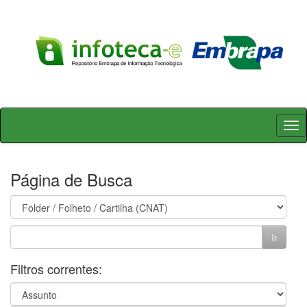
Skip
navigation
Página de Busca
Filtros correntes: