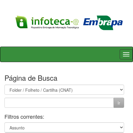
Skip
navigation
Página de Busca
Filtros correntes: