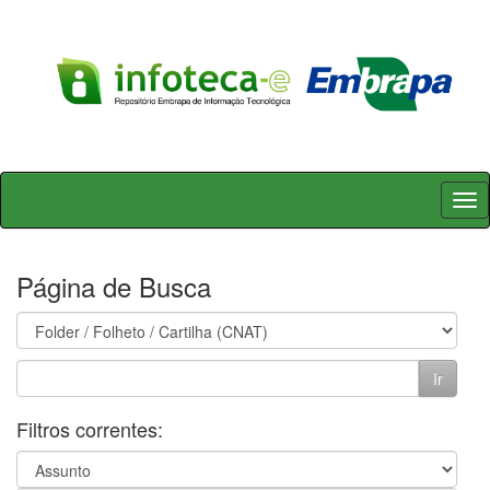
Skip
navigation
Página de Busca
Filtros correntes: