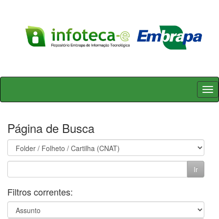
Skip
navigation
Página de Busca
Filtros correntes: