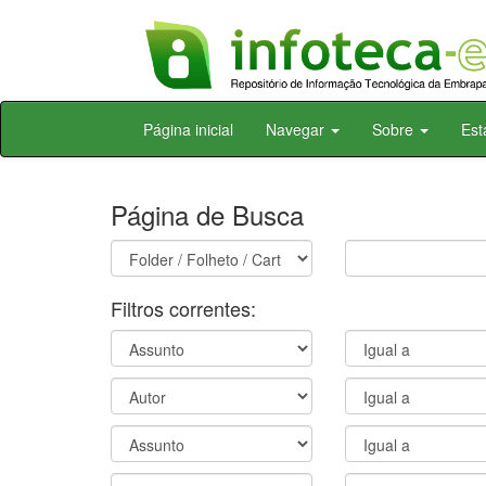
Skip
Página inicial
Navegar
Sobre
Est
navigation
Página de Busca
Filtros correntes: