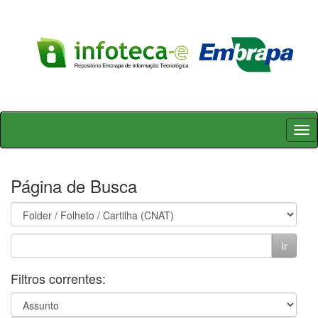
Skip
navigation
Página de Busca
Filtros correntes: