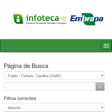
Skip
navigation
Página de Busca
Filtros correntes: