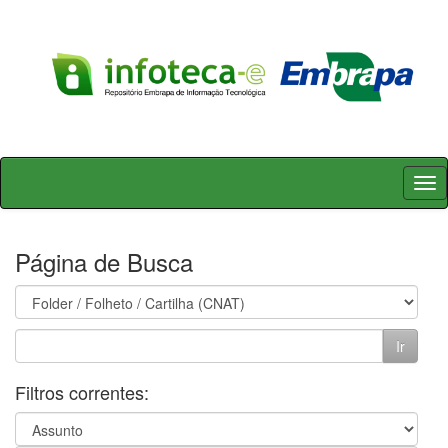
Skip
navigation
Página de Busca
Filtros correntes: