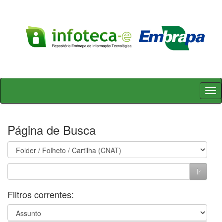
Skip
navigation
Página de Busca
Filtros correntes: