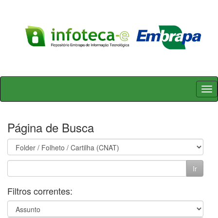
Skip
navigation
Página de Busca
Filtros correntes: