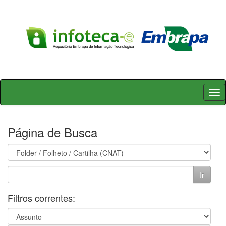
Skip
navigation
Página de Busca
Filtros correntes: