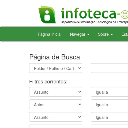
Skip
Página inicial
Navegar
Sobre
Est
navigation
Página de Busca
Filtros correntes: