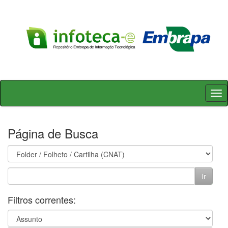
Skip
navigation
Página de Busca
Filtros correntes: