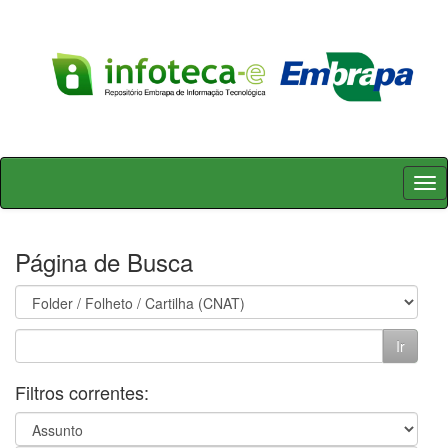
Skip
navigation
Página de Busca
Filtros correntes: