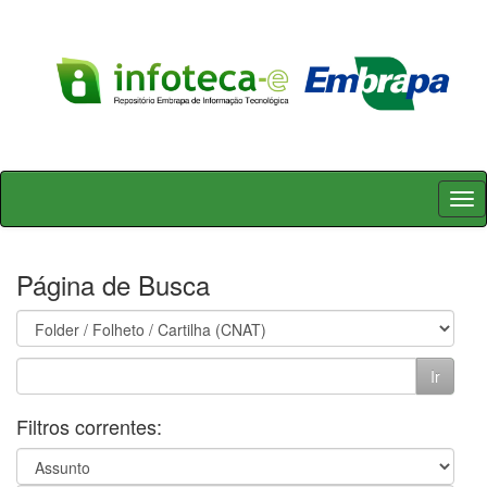
Skip
navigation
Página de Busca
Filtros correntes: