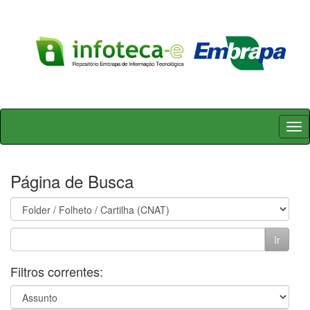
Skip
navigation
Página de Busca
Filtros correntes: