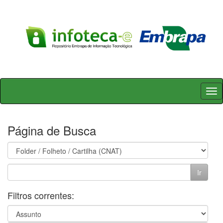
Skip
navigation
Página de Busca
Filtros correntes: