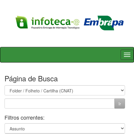
Skip
navigation
Página de Busca
Filtros correntes: