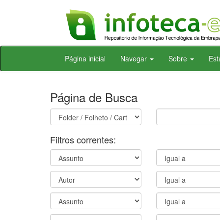
Skip
Página inicial
Navegar
Sobre
Est
navigation
Página de Busca
Filtros correntes: