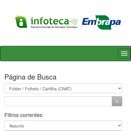
Skip
navigation
Página de Busca
Filtros correntes: