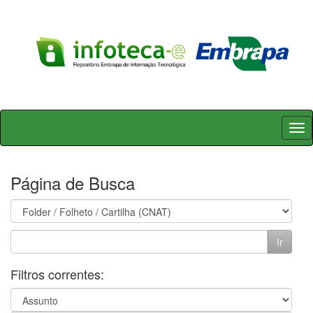
Skip
navigation
Página de Busca
Filtros correntes: