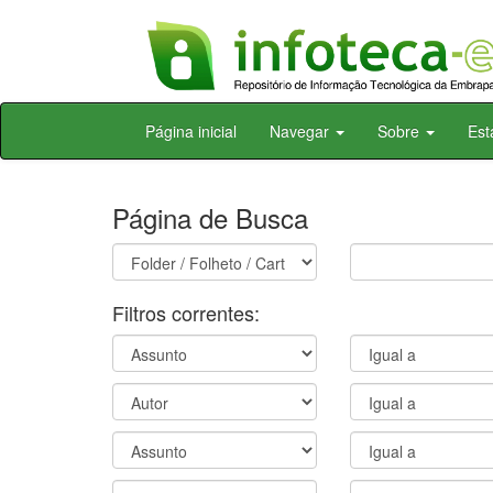
Skip
Página inicial
Navegar
Sobre
Est
navigation
Página de Busca
Filtros correntes: