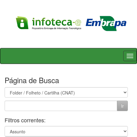
Skip
navigation
Página de Busca
Filtros correntes: