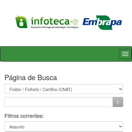
Skip
navigation
Página de Busca
Filtros correntes: