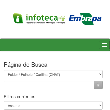
Skip
navigation
Página de Busca
Filtros correntes: