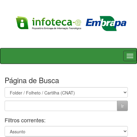
Skip
navigation
Página de Busca
Filtros correntes: