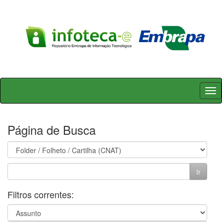
Skip
navigation
Página de Busca
Filtros correntes: