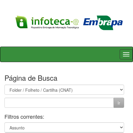
Skip
navigation
Página de Busca
Filtros correntes: